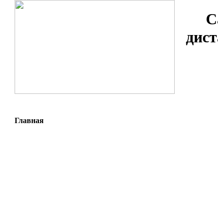
С
дист
Главная