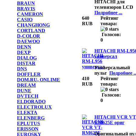
HITACHI для
BRAUN
телевизоров LCD
BRAVIS
Подробнее ...
CAMERON
640
Рейтинг
CASIO
RUB
товара:
CHANGHONG
CORTLAND
Голосов:
D-COLOR
0
DAEWOO
DENN
HITACHI RM-L95
DEXP
универсал
DIALOG
DISTAR
Универсальный
DNS
пульт
Подробнее ..
DOFFLER
410
Рейтинг
DOM.RU, ONLIME
RUB
товара:
DREAM
DUNE
Голосов:
DVTECH
0
ELDORADO
ELECTROLUX
ELEKTA
HITACHI VCR VT
ELENBERG
RM625E ориг
EPLUTUS
ERISSON
Оригинальный пу
EUROSKY