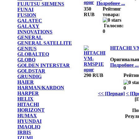
Подробнее ...
FUJUTSU SIEMENS
350
Рейтинг
FUNAI
RUB
товара:
FUSION
GALATEC
Голосов:
GALAXY
0
INNOVATIONS
GENERAL
GENERAL SATELLITE
HITACHI V
GENIUS
GLOBALTEQ
Оригинальн
GLOBO
Подробнее ...
GOLDEN INTERSTAR
GOLDSTAR
290 RUB
Рейтин
GRUNDIG
HAIER
HARMAN/KARDON
0
HARPER
<< [Первая]
< [Пр
HELIX
[
HITACHI
HORIZONT
По
HUMAX
Резуль
HYUNDAI
IMAQLIQ
IRBIS
IZUMI