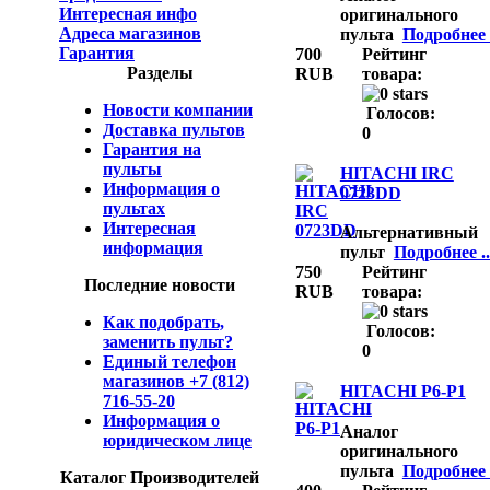
Интересная инфо
оригинального
Адреса магазинов
пульта
Подробнее .
Гарантия
700
Рейтинг
Разделы
RUB
товара:
Новости компании
Голосов:
Доставка пультов
0
Гарантия на
пульты
HITACHI IRC
Информация о
0723DD
пультах
Интересная
Альтернативный
информация
пульт
Подробнее ..
750
Рейтинг
Последние новости
RUB
товара:
Как подобрать,
Голосов:
заменить пульт?
0
Единый телефон
магазинов +7 (812)
HITACHI P6-P1
716-55-20
Информация о
Аналог
юридическом лице
оригинального
пульта
Подробнее .
Каталог Производителей