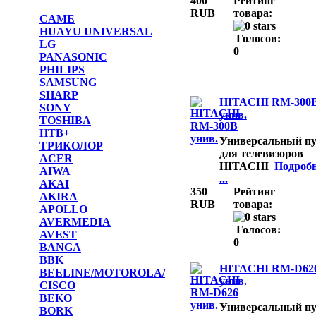
400
Рейтинг
RUB
товара:
CAME
HUAYU UNIVERSAL
Голосов:
LG
0
PANASONIC
PHILIPS
SAMSUNG
SHARP
HITACHI RM-300
SONY
унив.
TOSHIBA
НТВ+
Универсальный пу
ТРИКОЛОР
для телевизоров
ACER
HITACHI
Подробн
AIWA
...
AKAI
350
Рейтинг
AKIRA
RUB
товара:
APOLLO
AVERMEDIA
Голосов:
AVEST
0
BANGA
BBK
HITACHI RM-D62
BEELINE/MOTOROLA/
унив.
CISCO
BEKO
Универсальный пу
BORK