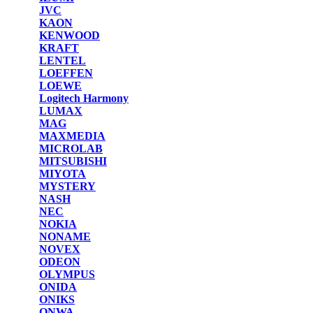
JVC
KAON
KENWOOD
KRAFT
LENTEL
LOEFFEN
LOEWE
Logitech Harmony
LUMAX
MAG
MAXMEDIA
MICROLAB
MITSUBISHI
MIYOTA
MYSTERY
NASH
NEC
NOKIA
NONAME
NOVEX
ODEON
OLYMPUS
ONIDA
ONIKS
ONWA