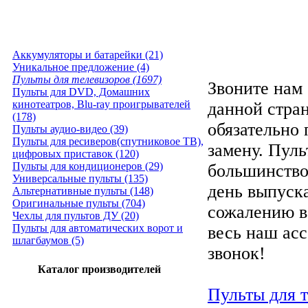
Аккумуляторы и батарейки (21)
Уникальное предложение (4)
Пульты для телевизоров (1697)
Звоните нам 
Пульты для DVD, Домашних
кинотеатров, Blu-ray проигрывателей
данной стра
(178)
обязательно
Пульты аудио-видео (39)
Пульты для ресиверов(спутниковое ТВ),
замену. Пуль
цифровых приставок (120)
Пульты для кондиционеров (29)
большинство
Универсальные пульты (135)
день выпуска
Альтернативные пульты (148)
Оригинальные пульты (704)
сожалению в
Чехлы для пультов ДУ (20)
Пульты для автоматических ворот и
весь наш ас
шлагбаумов (5)
звонок!
Каталог производителей
Пульты для 