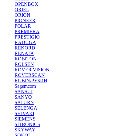
OPENBOX
ORIEL
ORION
PIONEER
POLAR
PREMIERA
PRESTIGIO
RADUGA
REKORD
RENATA
ROBITON
ROLSEN
ROVER VISION
ROVERSCAN
RUBIN/РУБИН
Sagemcom
SANSUI
SANYO
SATURN
SELENGA
SHIVAKI
SIEMENS
SITRONICS
SKYWAY
SOKOL