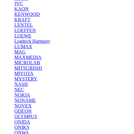
JVC
KAON
KENWOOD
KRAFT
LENTEL
LOEFFEN
LOEWE
Logitech Harmony
LUMAX
MAG
MAXMEDIA
MICROLAB
MITSUBISHI
MIYOTA
MYSTERY
NASH
NEC
NOKIA
NONAME
NOVEX
ODEON
OLYMPUS
ONIDA
ONIKS
ONWA