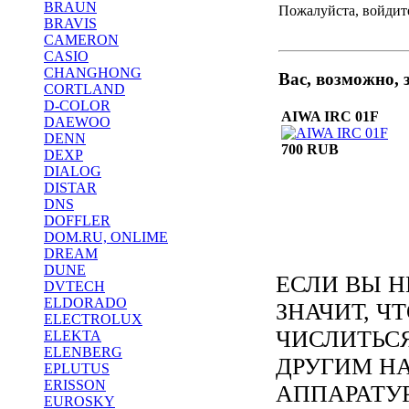
BRAUN
Пожалуйста, войдите
BRAVIS
CAMERON
CASIO
CHANGHONG
Вас, возможно,
CORTLAND
D-COLOR
AIWA IRC 01F
DAEWOO
DENN
700 RUB
DEXP
DIALOG
DISTAR
DNS
DOFFLER
DOM.RU, ONLIME
DREAM
DUNE
ЕСЛИ ВЫ Н
DVTECH
ELDORADO
ЗНАЧИТ, Ч
ELECTROLUX
ЧИСЛИТЬС
ELEKTA
ELENBERG
ДРУГИМ Н
EPLUTUS
ERISSON
АППАРАТУ
EUROSKY