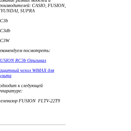
азвание разных моделей и
роизводителей:
CASIO
,
FUSION
,
HYUNDAI
,
SUPRA
C3b
C3db
RC3W
екомендуем посмотреть:
USION RC3b
Оригинал
ащитный чехол
WiMAX
для
ульта
одходит к следующей
ппаратуре:
елевизор FUSION
FLTV-22T9