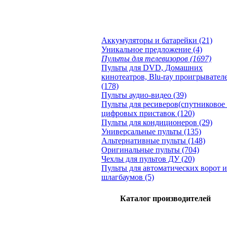
Аккумуляторы и батарейки (21)
Уникальное предложение (4)
Пульты для телевизоров (1697)
Пульты для DVD, Домашних
кинотеатров, Blu-ray проигрывател
(178)
Пульты аудио-видео (39)
Пульты для ресиверов(спутниковое 
цифровых приставок (120)
Пульты для кондиционеров (29)
Универсальные пульты (135)
Альтернативные пульты (148)
Оригинальные пульты (704)
Чехлы для пультов ДУ (20)
Пульты для автоматических ворот и
шлагбаумов (5)
Каталог производителей