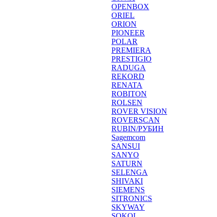
OPENBOX
ORIEL
ORION
PIONEER
POLAR
PREMIERA
PRESTIGIO
RADUGA
REKORD
RENATA
ROBITON
ROLSEN
ROVER VISION
ROVERSCAN
RUBIN/РУБИН
Sagemcom
SANSUI
SANYO
SATURN
SELENGA
SHIVAKI
SIEMENS
SITRONICS
SKYWAY
SOKOL