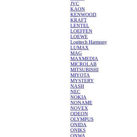
JVC
KAON
KENWOOD
KRAFT
LENTEL
LOEFFEN
LOEWE
Logitech Harmony
LUMAX
MAG
MAXMEDIA
MICROLAB
MITSUBISHI
MIYOTA
MYSTERY
NASH
NEC
NOKIA
NONAME
NOVEX
ODEON
OLYMPUS
ONIDA
ONIKS
ONWA